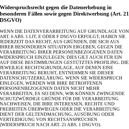
Widerspruchsrecht gegen die Datenerhebung in
besonderen Fällen sowie gegen Direktwerbung (Art. 2
DSGVO)
WENN DIE DATENVERARBEITUNG AUF GRUNDLAGE VO
ART. 6 ABS. 1 LIT. E ODER F DSGVO ERFOLGT, HABEN SIE
JEDERZEIT DAS RECHT, AUS GRÜNDEN, DIE SICH AUS
IHRER BESONDEREN SITUATION ERGEBEN, GEGEN DIE
VERARBEITUNG IHRER PERSONENBEZOGENEN DATEN
WIDERSPRUCH EINZULEGEN; DIES GILT AUCH FÜR EIN
AUF DIESE BESTIMMUNGEN GESTÜTZTES PROFILING. DIE
JEWEILIGE RECHTSGRUNDLAGE, AUF DENEN EINE
VERARBEITUNG BERUHT, ENTNEHMEN SIE DIESER
DATENSCHUTZERKLÄRUNG. WENN SIE WIDERSPRUCH
EINLEGEN, WERDEN WIR IHRE BETROFFENEN
PERSONENBEZOGENEN DATEN NICHT MEHR
VERARBEITEN, ES SEI DENN, WIR KÖNNEN ZWINGENDE
SCHUTZWÜRDIGE GRÜNDE FÜR DIE VERARBEITUNG
NACHWEISEN, DIE IHRE INTERESSEN, RECHTE UND
FREIHEITEN ÜBERWIEGEN ODER DIE VERARBEITUNG
DIENT DER GELTENDMACHUNG, AUSÜBUNG ODER
VERTEIDIGUNG VON RECHTSANSPRÜCHEN
(WIDERSPRUCH NACH ART. 21 ABS. 1 DSGVO).