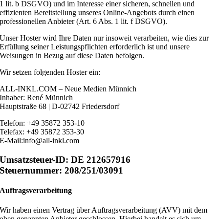
1 lit. b DSGVO) und im Interesse einer sicheren, schnellen und
effizienten Bereitstellung unseres Online-Angebots durch einen
professionellen Anbieter (Art. 6 Abs. 1 lit. f DSGVO).
Unser Hoster wird Ihre Daten nur insoweit verarbeiten, wie dies zur
Erfüllung seiner Leistungspflichten erforderlich ist und unsere
Weisungen in Bezug auf diese Daten befolgen.
Wir setzen folgenden Hoster ein:
ALL-INKL.COM – Neue Medien Münnich
Inhaber: René Münnich
Hauptstraße 68 | D-02742 Friedersdorf
Telefon: +49 35872 353-10
Telefax: +49 35872 353-30
E-Mail:info@all-inkl.com
Umsatzsteuer-ID: DE 212657916
Steuernummer: 208/251/03091
Auftragsverarbeitung
Wir haben einen Vertrag über Auftragsverarbeitung (AVV) mit dem
oben genannten Anbieter geschlossen. Hierbei handelt es sich um